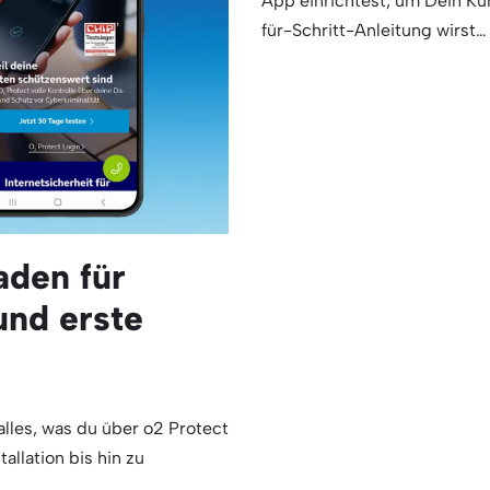
App einrichtest, um Dein Ku
für-Schritt-Anleitung wirst
aden für
und erste
alles, was du über o2 Protect
llation bis hin zu