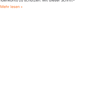
ndenkonto zu schützen. Mit dieser Schritt-
…
Mehr lesen »