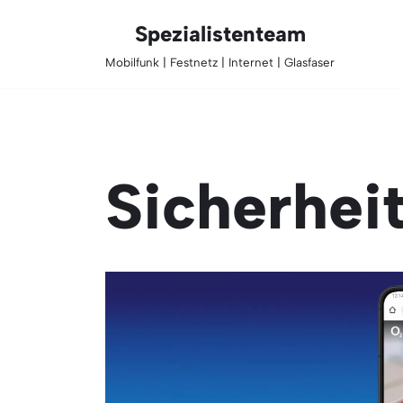
Spezialistenteam
Zum
Mobilfunk | Festnetz | Internet | Glasfaser
Inhalt
springen
Sicherhei