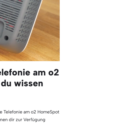
elefonie am o2
 du wissen
ine Telefonie am o2 HomeSpot
onen dir zur Verfügung