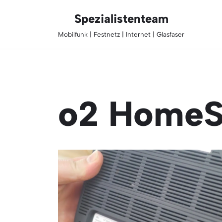
Spezialistenteam
Zum
Mobilfunk | Festnetz | Internet | Glasfaser
Inhalt
springen
o2 HomeS