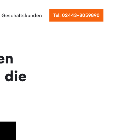
Geschäftskunden
Tel. 02443-8059890
en
 die