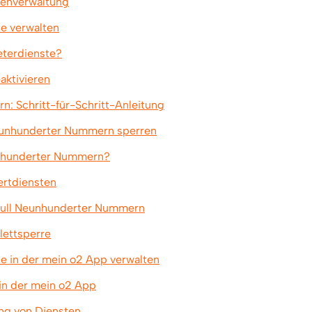
tenverwaltung
te verwalten
eterdienste?
aktivieren
rn: Schritt-für-Schritt-Anleitung
eunhunderter Nummern sperren
unhunderter Nummern?
ertdiensten
 Null Neunhunderter Nummern
lettsperre
te in der mein o2 App verwalten
 in der mein o2 App
ung von Diensten