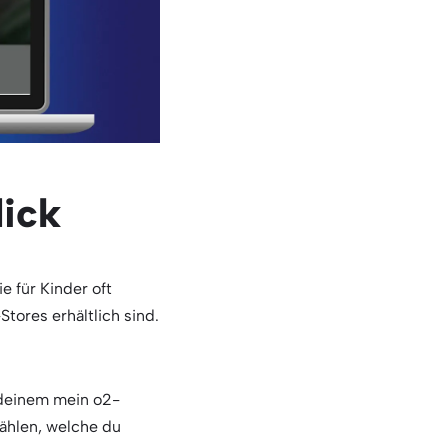
lick
e für Kinder oft
tores erhältlich sind.
deinem mein o2-
wählen, welche du