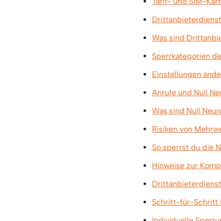
Tarif- und SIM-Kar
Drittanbieterdiens
Was sind Drittanbi
Sperrkategorien de
Einstellungen ände
Anrufe und Null N
Was sind Null Ne
Risiken von Mehrw
So sperrst du die
Hinweise zur Komp
Drittanbieterdiens
Schritt-für-Schritt
Individuelle Sperr